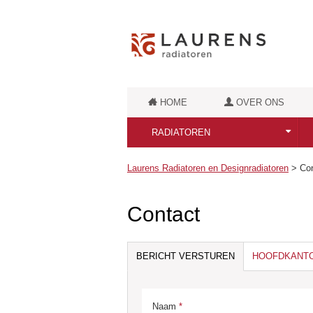
HOME
OVER ONS
RADIATOREN
Alle Laurens Radiatoren
Laurens Radiatoren en Designradiatoren
>
Con
Puur Elektrische radiatoren
Contact
Badkamerradiatoren
Retro badkamerradiatoren
BERICHT VERSTUREN
HOOFDKANT
Luxe badkamerradiatoren
Naam
*
Designradiatoren