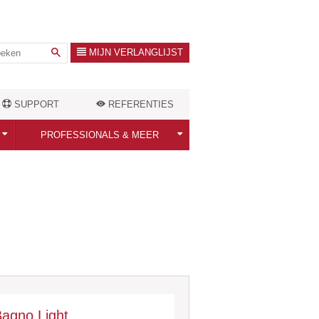
MIJN VERLANGLIJST
SUPPORT
REFERENTIES
PROFESSIONALS & MEER
Professionals welkom!
ten
Warmtebehoefte berekenen
Outlet Store
Bagno Light