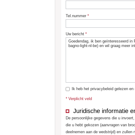
TOP Designradiatoren
Tel.nummer
*
Gietijzeren radiatoren
Uw bericht
*
Industriële Spiraalradiatoren
Ledenradiatoren
Ik heb het privacybeleid gelezen e
* Verplicht veld
Juridische informatie
De persoonlijke gegevens die u invoert,
die u hebt gekozen (aanvragen van broc
deelnemen aan de wedstrijd) en zulle