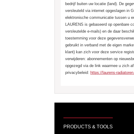
bedrijf buiten uw locatie (land). De geg
versleuteld via internet opgeslagen 
elektronische communicatie tussen u e
LAURENS is gebaseerd op openbare com
versleutelde e-mails) en de daar beschi
toestemming voor deze gegevensverwe
gebruikt in verband met de eigen marke
klant) kan zich voor deze service regis
verwijderen: abonnementen op nieuwsb
opgezegd via de link waarmee u zich a
privacybeleid:
https://laurens-radiatoren
Laurens Benelux bvba
PRODUCTS & TOOLS