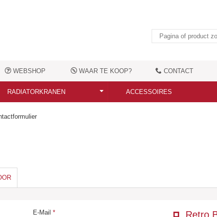
WEBSHOP
WAAR TE KOOP?
CONTACT
RADIATORKRANEN
ACCESSOIRES
Alle radiatorkranen
Alle accessoires
tactformulier
Moderne radiatorkranen
Elektrische verwarmingselemen
Nostalgische radiatorkranen
Handdoekbeugels
Aansluittoebehoren
Kledingshaken
OOR
Overige toebehoren
E-Mail
*
Retro 