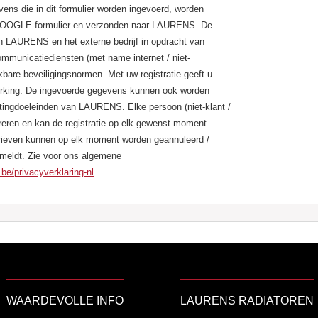
evens die in dit formulier worden ingevoerd, worden
in GOOGLE-formulier en verzonden naar LAURENS. De
n LAURENS en het externe bedrijf in opdracht van
municatiediensten (met name internet / niet-
kbare beveiligingsnormen. Met uw registratie geeft u
rking. De ingevoerde gegevens kunnen ook worden
tingdoeleinden van LAURENS. Elke persoon (niet-klant /
treren en kan de registratie op elk gewenst moment
rieven kunnen op elk moment worden geannuleerd /
fmeldt. Zie voor ons algemene
.be/privacyverklaring-nl
Adres
Borgveld 2
Eksel
3941
WAARDEVOLLE INFO
LAURENS RADIATOREN
Contact