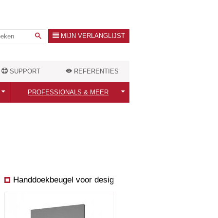
MIJN VERLANGLIJST
SUPPORT
REFERENTIES
PROFESSIONALS & MEER
Professionals welkom!
ten
Warmtebehoefte berekenen
Outlet Store
Handdoekbeugel voor designradiator