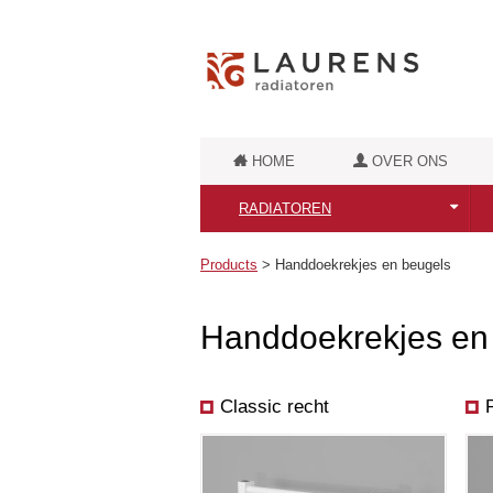
HOME
OVER ONS
RADIATOREN
Alle Laurens Radiatoren
Products
>
Handdoekrekjes en beugels
Puur Elektrische radiatoren
Handdoekrekjes en
Badkamerradiatoren
Retro badkamerradiatoren
Classic recht
Luxe badkamerradiatoren
Designradiatoren