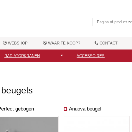
WEBSHOP
WAAR TE KOOP?
CONTACT
RADIATORKRANEN
ACCESSOIRES
Alle radiatorkranen
Alle accessoires
Moderne radiatorkranen
Elektrische verwarmingselemen
 beugels
Nostalgische radiatorkranen
Handdoekbeugels
Aansluittoebehoren
Kledingshaken
Perfect gebogen
Anuova beugel
Overige toebehoren