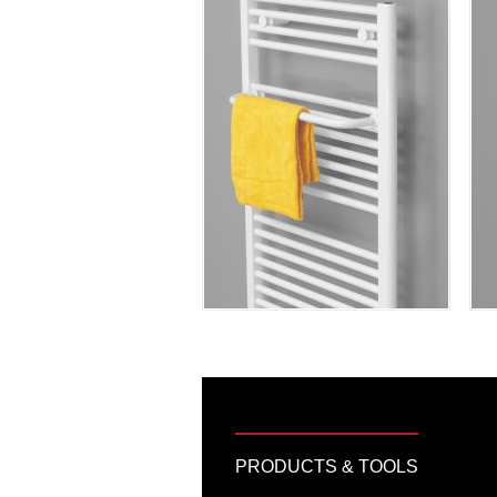
TOP Designradiatoren
Gietijzeren radiatoren
Industriële Spiraalradiatoren
Ledenradiatoren
PRODUCTS & TOOLS