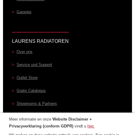
Garantie
LAURENS RADIATOREN
Over ons
Service und Support
Outlet Store
Gratis Catalogus
Showrooms & Partners
Meer informatie en onze
Website Disclaimer +
Privacyverklaring (conform GDPR)
vindt u
hier.
CONTACT