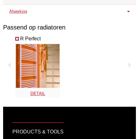
Afwerking
Chroom
Wit
Passend op radiatoren
VPT-B
VPT-E
R Perfect
DETAIL
PRODUCTS & TOOLS