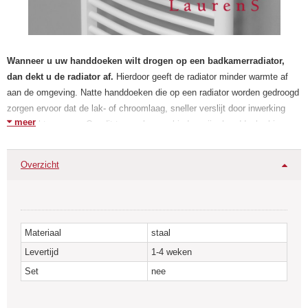
Wanneer u uw handdoeken wilt drogen op een badkamerradiator,
dan dekt u de radiator af.
Hierdoor geeft de radiator minder warmte af
aan de omgeving. Natte handdoeken die op een radiator worden gedroogd
zorgen ervoor dat de lak- of chroomlaag, sneller verslijt door inwerking
meer
van vocht en zeep. Om dit te voorkomen bieden wij u handdoekrekjes
aan, waarover u de handdoeken veilig en gemakkelijk kunt drogen.
Overzicht
Materiaal
staal
Levertijd
1-4 weken
Set
nee