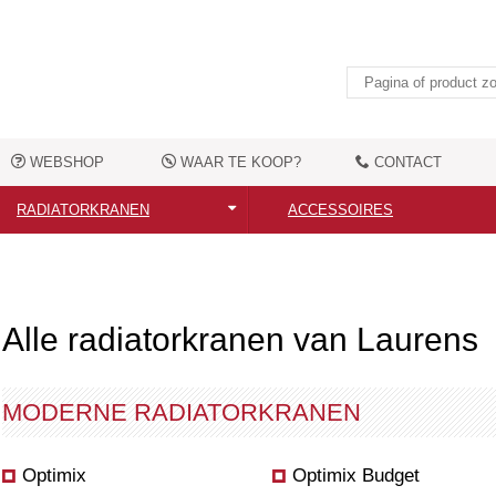
WEBSHOP
WAAR TE KOOP?
CONTACT
RADIATORKRANEN
ACCESSOIRES
Alle radiatorkranen
Alle accessoires
Moderne radiatorkranen
Elektrische verwarmingselemen
Alle radiatorkranen van Laurens
Nostalgische radiatorkranen
Handdoekbeugels
Aansluittoebehoren
Kledingshaken
MODERNE RADIATORKRANEN
Overige toebehoren
Optimix
Optimix Budget