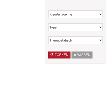
TOP Designradiatoren
Gietijzeren radiatoren
Industriële Spiraalradiatoren
Ledenradiatoren
ZOEKEN
WISSEN