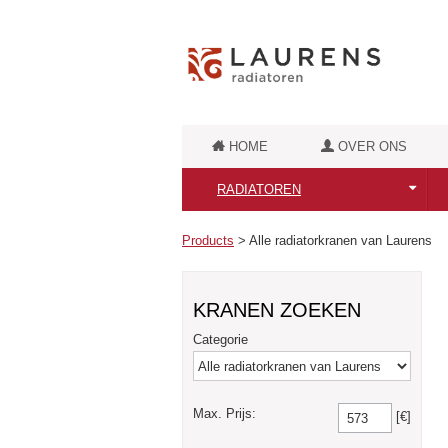
HOME
OVER ONS
RADIATOREN
Alle Laurens Radiatoren
Products
>
Alle radiatorkranen van Laurens
Puur Elektrische radiatoren
KRANEN ZOEKEN
Badkamerradiatoren
Categorie
Retro badkamerradiatoren
Luxe badkamerradiatoren
Max. Prijs:
[€]
Designradiatoren