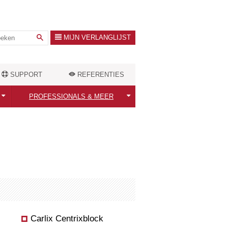
MIJN VERLANGLIJST
SUPPORT
REFERENTIES
PROFESSIONALS & MEER
Professionals welkom!
ten
Warmtebehoefte berekenen
Outlet Store
Carlix Centrixblock