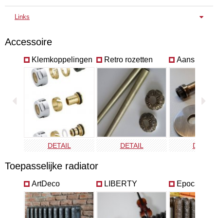
Diagonaal L/R
Diagonaal L/R
Enkelzijdig L
Links
Technische Fiche
Accessoire
Brochure Klassieke Radiatoren
Klemkoppelingen
Retro rozetten
Aansluit bui
Brochure Laurens Radiatorkranen
Kraan afwerking
|
Alle kleuren en afwerkingen
Kraan aansluitingen
|
Alle aansluitingen
DETAIL
DETAIL
DETAIL
Toepasselijke radiator
ArtDeco
LIBERTY
Epoca