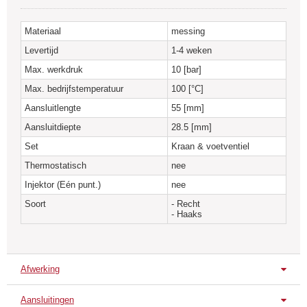
cv buis of 16 mm meerlagenbuis en
worden niet standaard
meegeleverd.
Materiaal
messing
Levertijd
1-4 weken
Max. werkdruk
10 [bar]
Max. bedrijfstemperatuur
100 [°C]
Aansluitlengte
55 [mm]
Aansluitdiepte
28.5 [mm]
Set
Kraan & voetventiel
Thermostatisch
nee
Injektor (Eén punt.)
nee
Soort
- Recht
- Haaks
Afwerking
Chroom
Wit
Antraciet
Aansluitingen
VPT-B
VPT-E
VPT-ERG-S38