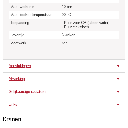
Max. werkdruk
10 bar
Max. bedrijfstemperatuur
90 °C
Toepassing
- Puur voor CV (alleen water)
- Puur elektrisch
Levertijd
6 weken
Maatwerk
nee
Aansluitingen
Afwerking
Standaard aansluitingen
Diagonaal L/R
Diagonaal L/R
Enkelzijdig L
Gelijkaardige radiatoren
Standaard uitvoering
Atol C3
Atol C4
Atol C
Verkeerswit
Links
RAL 9016
Technische Fiche
Kranen
Montage handleiding