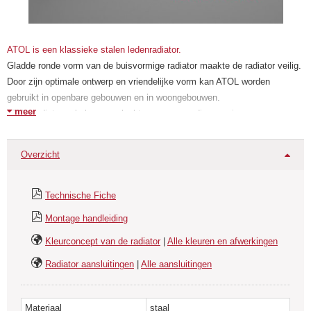
ATOL is een klassieke stalen ledenradiator.
Gladde ronde vorm van de buisvormige radiator maakte de radiator veilig.
Door zijn optimale ontwerp en vriendelijke vorm kan ATOL worden
gebruikt in openbare gebouwen en in woongebouwen.
meer
ATOL radiatoren behoeven slechts een eenvoudige service aan
onderhoud en reiniging.
ATOL-radiatoren hebben een laag gewicht waardoor de manipulatie
Overzicht
eenvoudig is.
ATOL-radiatoren zijn beschikbaar als muurmodel en vloermodel waarbij
losse modulaire voetjes zonder meerprijs worden meegeleverd.
Technische Fiche
De elementen (of te wel leden) van buisvormige radiatoren zijn gemaakt
Montage handleiding
van stalen buizen. Ze zijn een ideaal alternatief voor klassieke gietijzeren
radiatoren met meerdere kolommen.
Kleurconcept van de radiator
|
Alle kleuren en afwerkingen
Buisradiator ATOL heeft een uitstekende circulatie van de
Radiator aansluitingen
|
Alle aansluitingen
verwarmingsvloeistof en is geschikt voor de lage temperatuursystemen.
Materiaal
staal