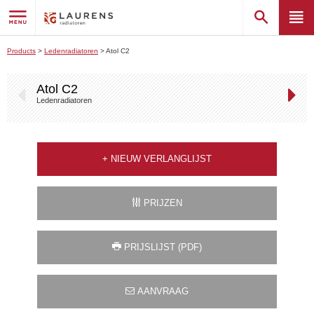
Products
>
Ledenradiatoren
>
Atol C2
Atol C2
Ledenradiatoren
+
NIEUW VERLANGLIJST
PRIJZEN
PRIJSLIJST (PDF)
AANVRAAG