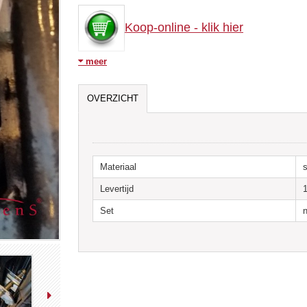
Koop-online - klik hier
meer
Indien gietijzeren ledenradiatoren op voetjes geplaatst z
door middel van onze penbeugels.
OVERZICHT
De penbeugels worden gefixeerd in de muur en zijn zo sli
radiatoren passen.. De radiator kan nu niet meer omvalle
er minimaal 2 nodig.
Deze penbeugel is praktisch en eenvoudig. Er bestaat oo
Materiaal
s
zichtkant.
Levertijd
Set