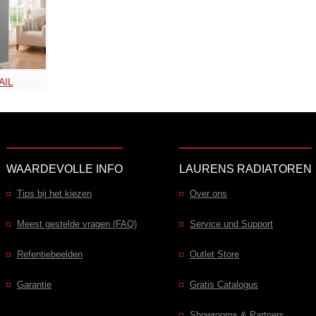
AIL
WAARDEVOLLE INFO
LAURENS RADIATOREN
Tips bij het kiezen
Over ons
Meest gestelde vragen (FAQ)
Service und Support
Refentiebeelden
Outlet Store
Garantie
Gratis Catalogus
Showrooms & Partners