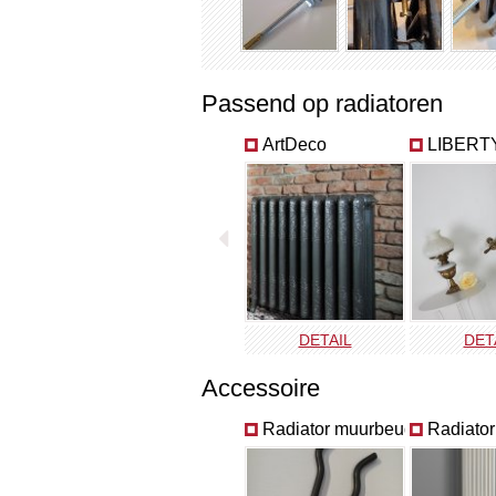
Passend op radiatoren
ArtDeco
LIBERT
DETAIL
DET
Accessoire
Radiator muurbeugels
Radiator