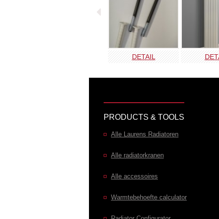
DETAIL
DET
PRODUCTS & TOOLS
Alle Laurens Radiatoren
Alle radiatorkranen
Alle accessoires
Warmtebehoefte calculator
Radiator Configurator