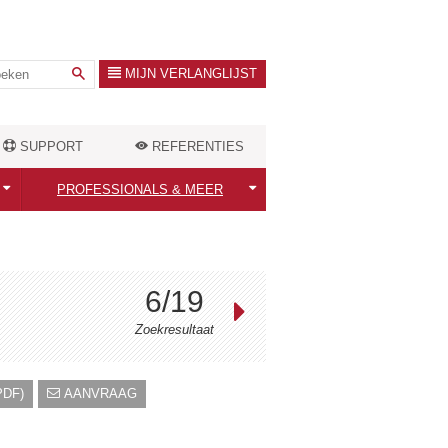
MIJN VERLANGLIJST
SUPPORT
REFERENTIES
PROFESSIONALS & MEER
Professionals welkom!
ten
Warmtebehoefte berekenen
6/19
Outlet Store
Zoekresultaat
DF)
AANVRAAG