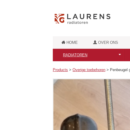
HOME
OVER ONS
RADIATOREN
Alle Laurens Radiatoren
Products
>
Overige toebehoren
>
Penbeugel g
Puur Elektrische radiatoren
Badkamerradiatoren
Retro badkamerradiatoren
Luxe badkamerradiatoren
Designradiatoren