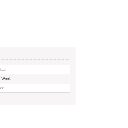
ijn kan deze gestabiliseerd worden aan de muur
m gemaakt zodat ze op vrijwel alle gietijzeren
n of omgetrokken worden. Per radiator heeft u
k een luxe zware variant met klassieke
taal
1 Week
nee