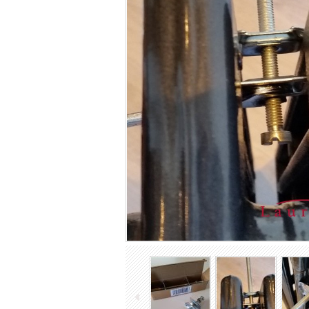
TOP Designradiatoren
Gietijzeren radiatoren
Industriële Spiraalradiatoren
Ledenradiatoren