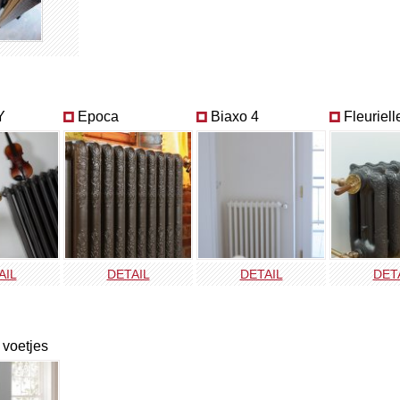
Y
Epoca
Biaxo 4
Fleuriell
AIL
DETAIL
DETAIL
DET
 voetjes