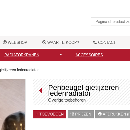
WEBSHOP
WAAR TE KOOP?
CONTACT
RADIATORKRANEN
ACCESSOIRES
Alle radiatorkranen
Alle accessoires
ietijzeren ledenradiator
Moderne radiatorkranen
Elektrische verwarmingselemen
Penbeugel gietijzeren
ledenradiator
Nostalgische radiatorkranen
Handdoekbeugels
Overige toebehoren
Aansluittoebehoren
Kledingshaken
+
TOEVOEGEN
PRIJZEN
AFDRUKKEN (P
Overige toebehoren