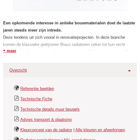
Een opkomende interesse in antieke bouwmaterialen doet de laatste
jaren steeds meer zijn intrede.
Deze tendens uit zich vooral in renovatieprojecten. In deze branche
komen de klassieke gietijzeren Biaxo radiatoren zeker tot hun recht.
meer
Een uitgebreid aanbod van diverse hoogtes en 2 dieptes waarin we 8
standaardafmetingen uit voorraad kunnen leveren.
Met de keuze van het juiste kraanwerk, is de Biaxo een verrijking voor uw
Overzicht
interieur. Deze gietijzeren radiator komt het best tot zijn recht in de
woonkamer, hal, keuken of tuinkamer. Standaard wordt de Biaxo geleverd
met aangegoten voetjes.
Referentie beelden
Technische Fiche
De Biaxo is bedoeld om aangesloten te worden op uw centraal
verwarmingssysteemDeze radiator heeft 3 x 1/2¨aansluitpunten.
Technische details muur beugels
De Biaxo kan diagonaal of enkelzijdig (links of rechts) worden
Advies transport & plaatsing
aangesloten waarbij de aanvoer altijd bovenaan gemonteerd dient te
worden.
Kleurconcept van de radiator
|
Alle kleuren en afwerkingen