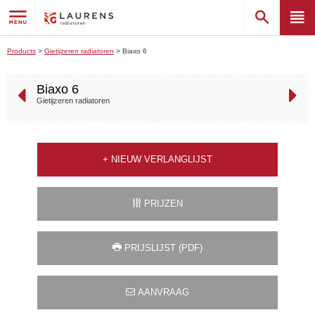
Products
>
Gietijzeren radiatoren
>
Biaxo 6
Biaxo 6
Gietijzeren radiatoren
+
NIEUW VERLANGLIJST
PRIJZEN
PRIJSLIJST (PDF)
AANVRAAG