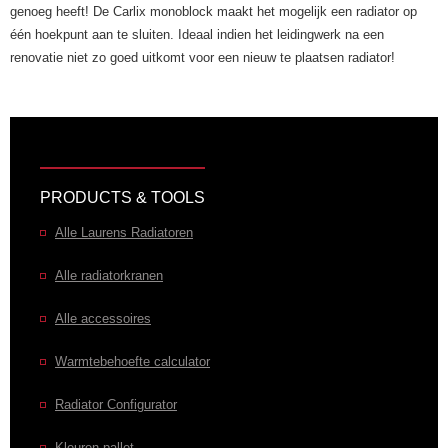
genoeg heeft! De Carlix monoblock maakt het mogelijk een radiator op
één hoekpunt aan te sluiten. Ideaal indien het leidingwerk na een
renovatie niet zo goed uitkomt voor een nieuw te plaatsen radiator!
PRODUCTS & TOOLS
Alle Laurens Radiatoren
Alle radiatorkranen
Alle accessoires
Warmtebehoefte calculator
Radiator Configurator
Kleuren pallet