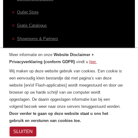
Outlet Store
Gratis Catalogus
Showrooms & Partners
Meer informatie en onze
Website Disclaimer +
Privacyverklaring (conform GDPR)
vindt u
hier.
CONTACT
Wij maken op deze website gebruik van cookies. Een cookie is
een eenvoudig klein bestandje dat met pagina’s van deze
Contactformulier
website [en/of Flash-applicaties] wordt meegestuurd en door uw
browser op uw harde schrijf van uw computer wordt
Laurens Internationaal
opgeslagen. De daarin opgeslagen informatie kan bij een
Privacyverklaring
volgend bezoek weer naar onze servers teruggestuurd worden.
Door verder te gaan op deze website staat u ons het
gebruik en versturen van cookies toe.
SLUITEN
Privacyverklaring
| Cookies
|
Copyright
Laurens
© Laurens Group 1993-2018