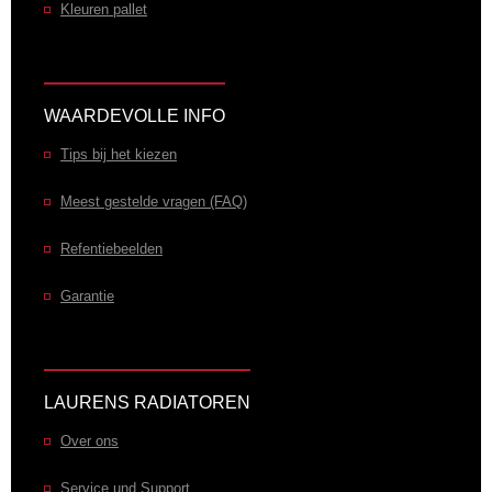
Kleuren pallet
WAARDEVOLLE INFO
Tips bij het kiezen
Meest gestelde vragen (FAQ)
Refentiebeelden
Garantie
LAURENS RADIATOREN
Over ons
Service und Support