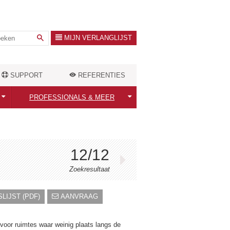
MIJN VERLANGLIJST
SUPPORT
REFERENTIES
PROFESSIONALS & MEER
Professionals welkom!
ten
Warmtebehoefte berekenen
12/12
Outlet Store
Zoekresultaat
LIJST (PDF)
AANVRAAG
oor ruimtes waar weinig plaats langs de