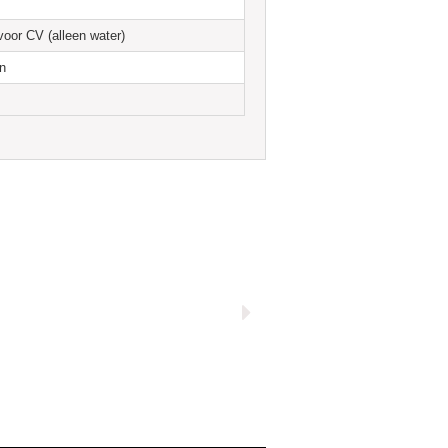
voor CV (alleen water)
n
n afwerkingen