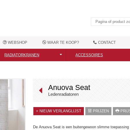
WEBSHOP
WAAR TE KOOP?
CONTACT
RADIATORKRANEN
ACCESSOIRES
Alle radiatorkranen
Alle accessoires
Moderne radiatorkranen
Elektrische verwarmingselemen
Anuova Seat
Nostalgische radiatorkranen
Handdoekbeugels
Ledenradiatoren
Aansluittoebehoren
Kledingshaken
+
NIEUW VERLANGLIJST
PRIJZEN
PRIJS
Overige toebehoren
De Anuova Seat is een buitengewoon slimme toepassing v