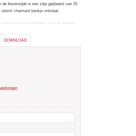
de bovenzijde is een zitje geplaatst van 25
 uiterst charmant bankje ontstaat.
tes van sport-accomodaties, waar de wanden
dan als verwarming en om op te zitten.
, musea en wachtkamers zijn deze bankjes
DOWNLOAD
e eyecatcher met allure en uitstralingdie u
fwerkingen