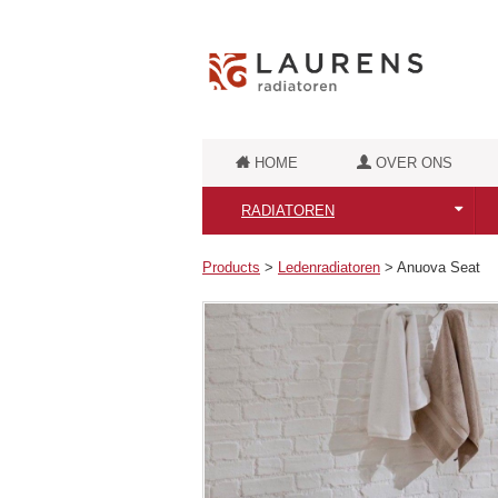
HOME
OVER ONS
RADIATOREN
Alle Laurens Radiatoren
Products
>
Ledenradiatoren
>
Anuova Seat
Puur Elektrische radiatoren
Badkamerradiatoren
Retro badkamerradiatoren
Luxe badkamerradiatoren
Designradiatoren