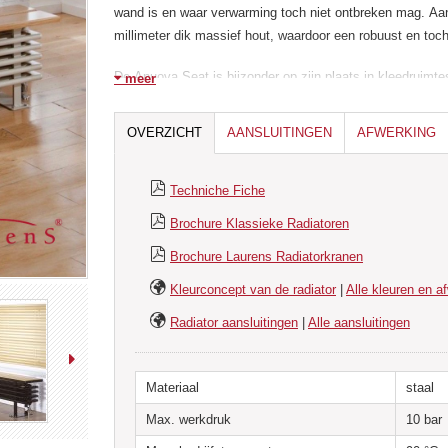
wand is en waar verwarming toch niet ontbreken mag. Aan 
millimeter dik massief hout, waardoor een robuust en toch
De Anuova Seat is bijzonder op zijn plaats in kleedruim
meer
veelal bezet zijn door kledingkastjes. De bankjes dienen 
In openbare ruimteszoals gemeentehuizen, ziekenhuizen
OVERZICHT
AANSLUITINGEN
AFWERKING
zeer gewild. Maar ook in huis is de Anuova Seat een uniek
zowel zit- als warmtecomfort biedt.
Techniche Fiche
Brochure Klassieke Radiatoren
Brochure Laurens Radiatorkranen
Kleurconcept van de radiator
|
Alle kleuren en a
Radiator aansluitingen
|
Alle aansluitingen
Materiaal
staal
Max. werkdruk
10 bar