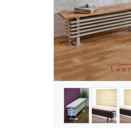
TOP Designradiatoren
Gietijzeren radiatoren
Industriële Spiraalradiatoren
Ledenradiatoren