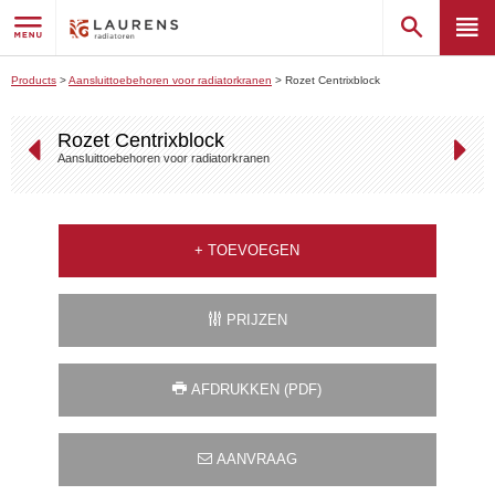
Products
>
Aansluittoebehoren voor radiatorkranen
>
Rozet Centrixblock
Rozet Centrixblock
Aansluittoebehoren voor radiatorkranen
+
TOEVOEGEN
PRIJZEN
AFDRUKKEN (PDF)
AANVRAAG