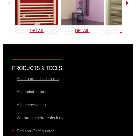
DETAIL
DETAIL
DETAIL
PRODUCTS & TOOLS
Alle Laurens Radiatoren
Alle radiatorkranen
Alle accessoires
Warmtebehoefte calculator
Radiator Configurator