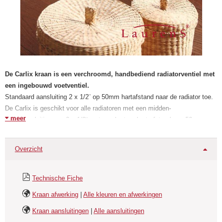
De Carlix kraan is een verchroomd, handbediend radiatorventiel met
een ingebouwd voetventiel.
Standaard aansluiting 2 x 1/2¨ op 50mm hartafstand naar de radiator toe.
De Carlix is geschikt voor alle radiatoren met een midden-
meer
onderaansluiting van 2 x 1/2¨ met een hart op hart afstand van 50 mm.
Apart bijbestellen:
Overzicht
Aansluit klemkoppelingen zijn apart te bestellen voor 15 mm koperbuis en
cv buis of 16 mm meerlagenbuis en
worden niet standaard
meegeleverd
Technische Fiche
Ook een
thermostatische bedieningsknop
kunt u apart bestellen en is
Kraan afwerking
|
Alle kleuren en afwerkingen
niet standaard inbegrepen.
Kraan aansluitingen
|
Alle aansluitingen