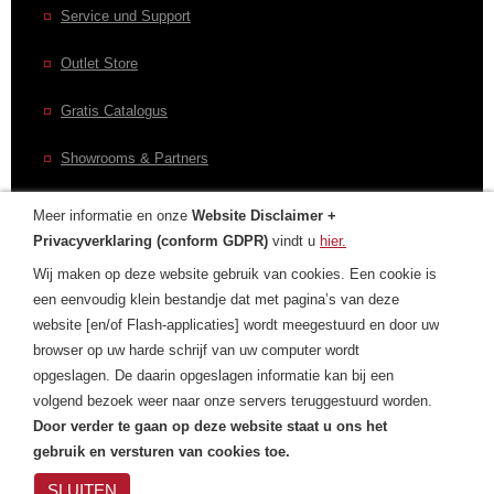
Service und Support
Outlet Store
Gratis Catalogus
Showrooms & Partners
Meer informatie en onze
Website Disclaimer +
Privacyverklaring (conform GDPR)
vindt u
hier.
CONTACT
Wij maken op deze website gebruik van cookies. Een cookie is
een eenvoudig klein bestandje dat met pagina’s van deze
Contactformulier
website [en/of Flash-applicaties] wordt meegestuurd en door uw
browser op uw harde schrijf van uw computer wordt
Laurens Internationaal
opgeslagen. De daarin opgeslagen informatie kan bij een
Privacyverklaring
volgend bezoek weer naar onze servers teruggestuurd worden.
Door verder te gaan op deze website staat u ons het
gebruik en versturen van cookies toe.
SLUITEN
Privacyverklaring
| Cookies
|
Copyright
Laurens
© Laurens Group 1993-2018