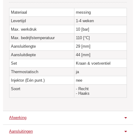
Materiaal
messing
Levertijd
1-4 weken
Max. werkdruk
10 [bar]
Max. bedrijfstemperatuur
110 [°C]
Aansluitlengte
29 [mm]
Aansluitdiepte
44 [mm]
Set
Kraan & voetventiel
Thermostatisch
ja
Injektor (Eén punt.)
nee
Soort
- Recht
- Haaks
Afwerking
Chroom
Wit
Goud
Aansluitingen
VPT-B
VPT-E
VPT-H