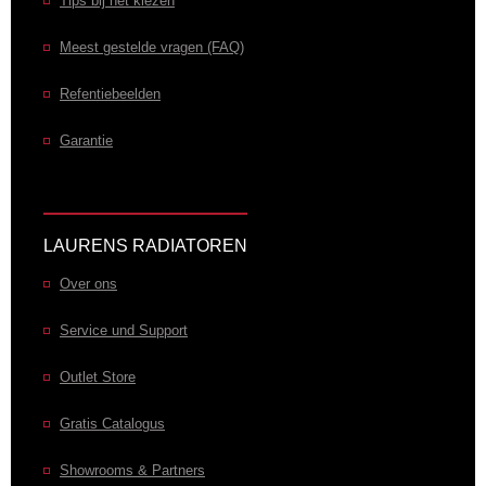
Tips bij het kiezen
Meest gestelde vragen (FAQ)
Refentiebeelden
Garantie
LAURENS RADIATOREN
Over ons
Service und Support
Outlet Store
Gratis Catalogus
Showrooms & Partners