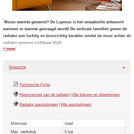
Mooie warmte gewenst? De Lupinus is het smaakvolle antwoord
wanneer er warmte gevraagd wordt! De verticale lamellen geven de
radiator een luchtig en doorzichtig karakter omdat de muur achter de
radiator gewoon zichtbaar blijft.
meer
Deze radiator is echter zeker geen lichtgewicht! Zowel
de capaciteit als het werkelijke gewicht van deze radiator zijn
Overzicht
respectabel. De Lupinus is verkrijgbaar in een enkele
uitvoering (Type LU1..) of in dedubbelrijige uitvoering (LU2..)
Technische Fiche
Toepassing
Kleurconcept van de radiator
|
Alle kleuren en afwerkingen
De Lupinus komt het best tot zijn recht in woonkamer, keuken,
Radiator aansluitingen
|
Alle aansluitingen
werkkamer, studeer- en slaapkamer of hal.
Deze designradiator is bedoeld om op uw centraal verwarmingssysteem
te worden aangesloten.
Materiaal
staal
Max. werkdruk
5 bar
Standaard is de Lupinus uitgevoerd met een midden-onderaansluiting van