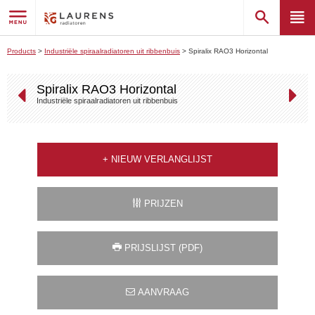
Products
>
Industriële spiraalradiatoren uit ribbenbuis
>
Spiralix RAO3 Horizontal
Spiralix RAO3 Horizontal
Industriële spiraalradiatoren uit ribbenbuis
+
NIEUW VERLANGLIJST
PRIJZEN
PRIJSLIJST (PDF)
AANVRAAG