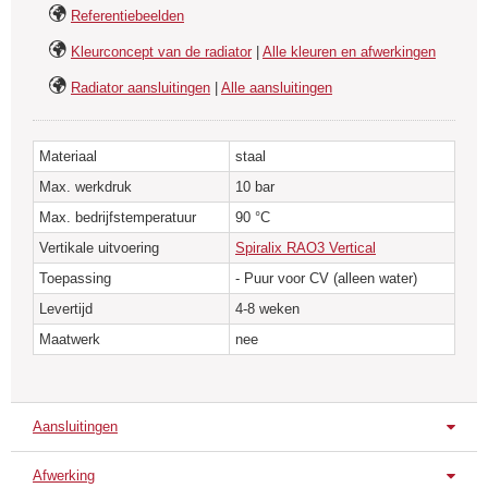
Referentiebeelden
Een uitgebreide range Spiralix met grote output is leverbaar.
Kleurconcept van de radiator
|
Alle kleuren en afwerkingen
* Ideaal voor moderne interieurs, lofts, een industriële inrichting of in
Radiator aansluitingen
|
Alle aansluitingen
openbare ruimtes.
* Een roestvrijstalen en verzinkte designersuitvoering van alle modellen is
Materiaal
staal
beschikbaar.
Max. werkdruk
10 bar
* Alle Ral kleuren mogelijk
Max. bedrijfstemperatuur
90 °C
* De Spiralix radiatoren zijn standaard geschikt voor gebruik in een CV
Vertikale uitvoering
Spiralix RAO3 Vertical
systeem. Elektrische uitvoeringen zijn op aanvraag.
Toepassing
- Puur voor CV (alleen water)
Levertijd
4-8 weken
Maatwerk
nee
Aansluitingen
Afwerking
Standaard aansluitingen