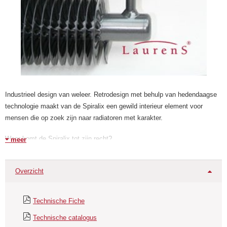
Industrieel design van weleer. Retrodesign met behulp van hedendaagse
technologie maakt van de Spiralix een gewild interieur element voor
mensen die op zoek zijn naar radiatoren met karakter.
Waar komt de Spiralix tot zijn recht?
meer
In industriële gebouwen of woningen met grote glaspartijen, in oude
pakhuizen die omgebouwd zijn tot appartementen voor trendy
Overzicht
bewoners...musea, stations en horecabedrijven die niet alleen warmte
willen maar juist ook karakter en sfeer willen uitstralen!
Technische Fiche
Toepassing
Technische catalogus