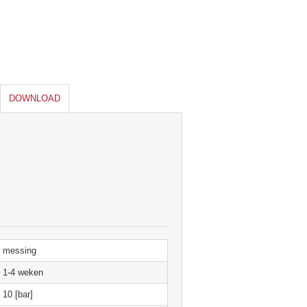
n wordt geleverd als een set met kraan en
DOWNLOAD
sluiting naar de radiator toe is 1/2¨ .
ren- en ledenradiatoren. Verkrijgbaar in antiek
he uitvoering verkrijgbaar.
5 mm koperbuis en cv buis of 16 mm
messing
1-4 weken
10 [bar]