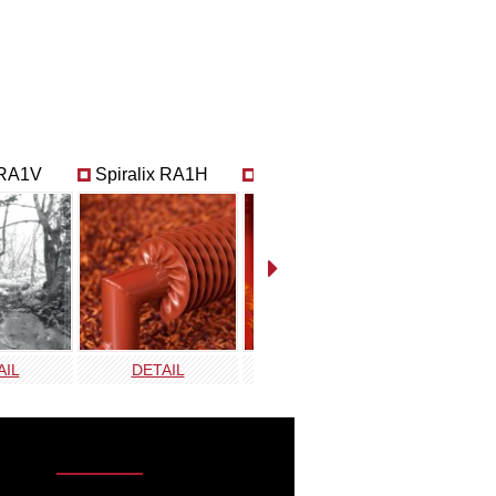
 RA1V
Spiralix RA1H
Spiralix RAO2V
Spirali
AIL
DETAIL
DETAIL
DET