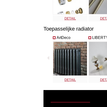
DETAIL
DET
Toepasselijke radiator
ArtDeco
LIBERT
DETAIL
DET