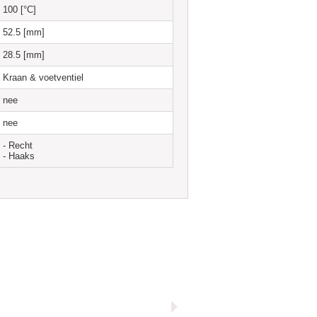
100 [°C]
52.5 [mm]
28.5 [mm]
Kraan & voetventiel
nee
nee
- Recht
- Haaks
Goud
Enkelzijdig L
Antiek Brons
Enkelzijdig R
Diagonaal B/O
Diagonaal B/O
VPT-H
VPT-M