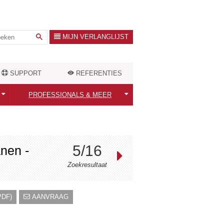
MIJN VERLANGLIJST
SUPPORT
REFERENTIES
PROFESSIONALS & MEER
Professionals welkom!
ten
Warmtebehoefte berekenen
5/16
nen -
Outlet Store
Zoekresultaat
DF)
AANVRAAG