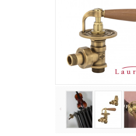
TOP Designradiatoren
Gietijzeren radiatoren
Industriële Spiraalradiatoren
Ledenradiatoren