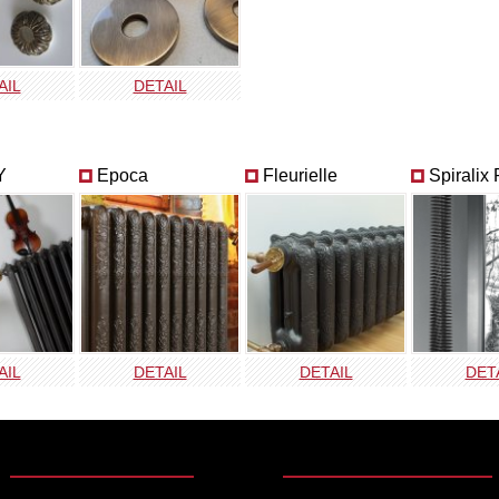
AIL
DETAIL
Y
Epoca
Fleurielle
Spiralix
AIL
DETAIL
DETAIL
DET