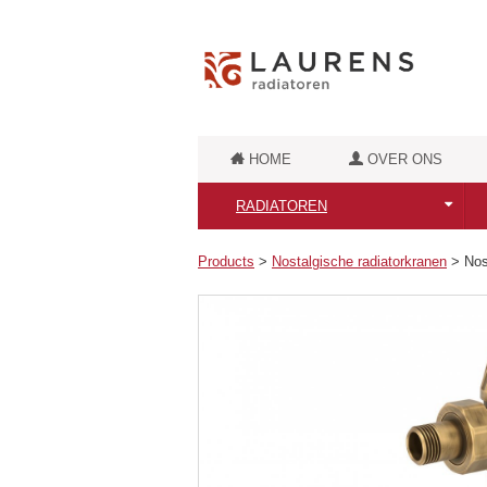
HOME
OVER ONS
RADIATOREN
Alle Laurens Radiatoren
Products
>
Nostalgische radiatorkranen
>
Nos
Puur Elektrische radiatoren
Badkamerradiatoren
Retro badkamerradiatoren
Luxe badkamerradiatoren
Designradiatoren