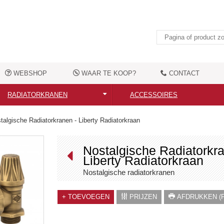
WEBSHOP
WAAR TE KOOP?
CONTACT
RADIATORKRANEN
ACCESSOIRES
Alle radiatorkranen
Alle accessoires
talgische Radiatorkranen - Liberty Radiatorkraan
Moderne radiatorkranen
Elektrische verwarmingselemen
Nostalgische Radiatorkra
Liberty Radiatorkraan
Nostalgische radiatorkranen
Handdoekbeugels
Nostalgische radiatorkranen
Aansluittoebehoren
Kledingshaken
+
TOEVOEGEN
PRIJZEN
AFDRUKKEN (P
Overige toebehoren