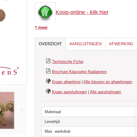
Koop-online - klik hier
meer
De Liberty kraan heeft een klassiek houten handvat, e
voetventiel.
OVERZICHT
AANSLUITINGEN
AFWERKING
De uitvoeringen recht en haaks zijn beide leverbaar. De aan
De Liberty kraan
komt het meest tot zijn recht op gietijze
Technische Fiche
brons, chroom, goud en antraciet. Er is geen thermostatisc
Brochure Klassieke Radiatoren
Apart bijbestellen:
Kraan afwerking
|
Alle kleuren en afwerkingen
Aansluit klemkoppelingen zijn apart te bestellen voor 1
Kraan aansluitingen
|
Alle aansluitingen
meerlagenbuis en worden niet standaard meegeleverd.
Materiaal
Levertijd
Max. werkdruk