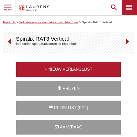
Products
>
Industriële spiraalradiatoren uit ribbenbuis
>
Spiralix RAT3 Vertical
Spiralix RAT3 Vertical
Industriële spiraalradiatoren uit ribbenbuis
+
NIEUW VERLANGLIJST
PRIJZEN
PRIJSLIJST (PDF)
AANVRAAG