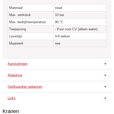
* Een roestvrijstalen en verzinkte designersuitvoering van alle modellen is
Materiaal
staal
beschikbaar.
Max. werkdruk
10 bar
* Alle Ral kleuren mogelijk
Max. bedrijfstemperatuur
90 °C
* De Spiralix radiatoren zijn standaard geschikt voor gebruik in een CV
Toepassing
- Puur voor CV (alleen water)
systeem. Elektrische uitvoeringen zijn op aanvraag.
Levertijd
4-8 weken
Maatwerk
nee
Aansluitingen
Afwerking
Standaard aansluitingen
Onder L/R
Onder L/R
Gelijkaardige radiatoren
Standaard uitvoering
Spiralix RA1V
Spiralix RAO2V
Spiral
Verkeerswit
Links
RAL 9016
Technische Fiche
Kranen