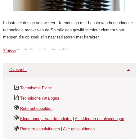
Industrieel design van weleer. Retrodesign met behulp van hedendaagse
technologie maakt van de Spiralix een gewild interieur element voor
mensen die op zoek zijn naar radiatoren met karakter.
Waar komt de Spiralix tot zijn recht?
meer
In industriële gebouwen of woningen met grote glaspartijen, in oude
pakhuizen die omgebouwd zijn tot appartementen voor trendy
Overzicht
bewoners...musea, stations en horecabedrijven die niet alleen warmte
willen maar juist ook karakter en sfeer willen uitstralen!
Technische Fiche
Toepassing
Technische catalogus
Referentiebeelden
Een uitgebreide range Spiralix met grote output is leverbaar.
Kleurconcept van de radiator
|
Alle kleuren en afwerkingen
* Ideaal voor moderne interieurs, lofts, een industriële inrichting of in
Radiator aansluitingen
|
Alle aansluitingen
openbare ruimtes.