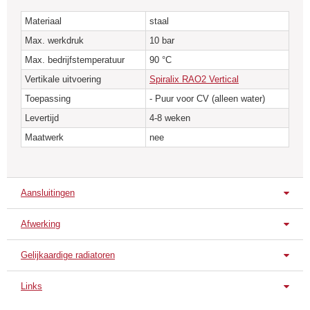
* Een roestvrijstalen en verzinkte designersuitvoering van alle modellen is
Materiaal
staal
beschikbaar.
Max. werkdruk
10 bar
* Alle Ral kleuren mogelijk
Max. bedrijfstemperatuur
90 °C
* De Spiralix radiatoren zijn standaard geschikt voor gebruik in een CV
Vertikale uitvoering
Spiralix RAO2 Vertical
systeem. Elektrische uitvoeringen zijn op aanvraag.
Toepassing
- Puur voor CV (alleen water)
Levertijd
4-8 weken
Maatwerk
nee
Aansluitingen
Afwerking
Standaard aansluitingen
Enkelzijdig L
Enkelzijdig R
Gelijkaardige radiatoren
Standaard uitvoering
Spiralix RA1H
Spiralix RAO3H
Spiral
Verkeerswit
Links
RAL 9016
Technische Fiche