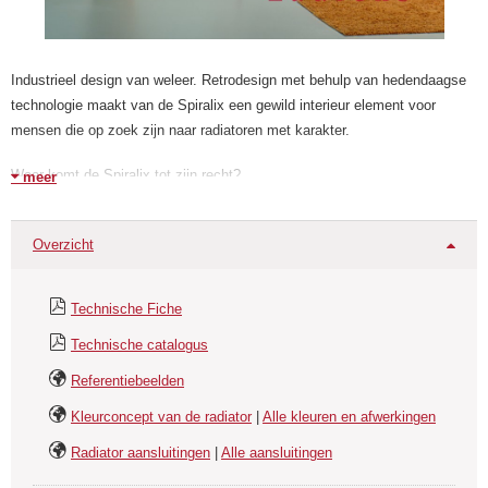
Industrieel design van weleer. Retrodesign met behulp van hedendaagse
technologie maakt van de Spiralix een gewild interieur element voor
mensen die op zoek zijn naar radiatoren met karakter.
Waar komt de Spiralix tot zijn recht?
meer
In industriële gebouwen of woningen met grote glaspartijen, in oude
pakhuizen die omgebouwd zijn tot appartementen voor trendy
Overzicht
bewoners...musea, stations en horecabedrijven die niet alleen warmte
willen maar juist ook karakter en sfeer willen uitstralen!
Technische Fiche
Toepassing
Technische catalogus
Referentiebeelden
Een uitgebreide range Spiralix met grote output is leverbaar.
Kleurconcept van de radiator
|
Alle kleuren en afwerkingen
* Ideaal voor moderne interieurs, lofts, een industriële inrichting of in
Radiator aansluitingen
|
Alle aansluitingen
openbare ruimtes.