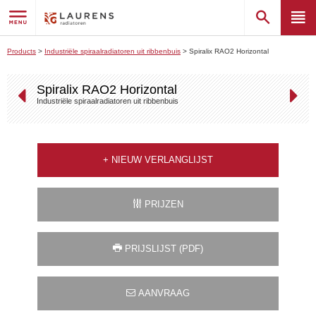
Products
>
Industriële spiraalradiatoren uit ribbenbuis
>
Spiralix RAO2 Horizontal
Spiralix RAO2 Horizontal
Industriële spiraalradiatoren uit ribbenbuis
+
NIEUW VERLANGLIJST
PRIJZEN
PRIJSLIJST (PDF)
AANVRAAG