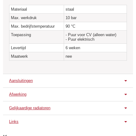
Materiaal
staal
Max. werkdruk
10 bar
Max. bedrijfstemperatuur
90 °C
Toepassing
- Puur voor CV (alleen water)
- Puur elektrisch
Levertijd
6 weken
Maatwerk
nee
Aansluitingen
Afwerking
Standaard aansluitingen
Diagonaal L/R
Diagonaal L/R
Enkelzijdig L
Gelijkaardige radiatoren
Standaard uitvoering
Anuova Line C2
Anuova Line C3
Anuov
Verkeerswit
Links
RAL 9016
Techniche Fiche