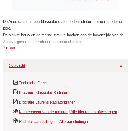
De Anuova line is een klassieke stalen ledenradiator met een moderne
look.
De slanke bouw en de rechte strakke hoeken aan de bovenzijde van de
Anuova geven deze radiator een actueel design.
meer
De Anuova is in bijzonder veel hoogte maten te verkrijgen zodat de
combinaties lengte, diepte en hoogte praktisch eindeloos lijken.
De elementen (of te wel leden) van buisvormige radiatoren zijn gemaakt
Overzicht
van stalen buizen. Ze zijn een ideaal alternatief voor klassieke gietijzeren
radiatoren met meerdere kolommen.
Techniche Fiche
De Anuova is beschikbaar als muurmodel of als vloermodel waarbij de
Brochure Klassieke Radiatoren
voetjes één geheel vormen met de radiator.
De Anuova heeft een uitstekende circulatie van de verwarmingsvloeistof
Brochure Laurens Radiatorkranen
en is geschikt voor de lage temperatuursystemen.
Kleurconcept van de radiator
|
Alle kleuren en afwerkingen
Radiator aansluitingen
|
Alle aansluitingen