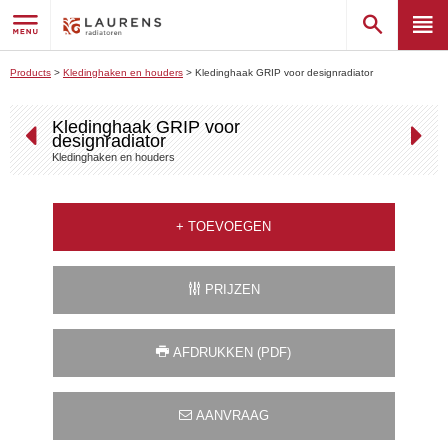
Products
>
Kledinghaken en houders
>
Kledinghaak GRIP voor designradiator
Kledinghaak GRIP voor
designradiator
Kledinghaken en houders
+
TOEVOEGEN
PRIJZEN
AFDRUKKEN (PDF)
AANVRAAG