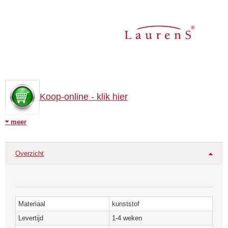
Koop-online - klik hier
meer
Kledinghaken kunnen eenvoudig tussen de buizen van een
badkamerradiator worden ingeschroefd.
Ook achteraf na installatie van de radiator is montage van deze
Overzicht
kledinghaak eenvoudig.
Verkrijgbaar in wit en chroom.
Materiaal
kunststof
Levertijd
1-4 weken