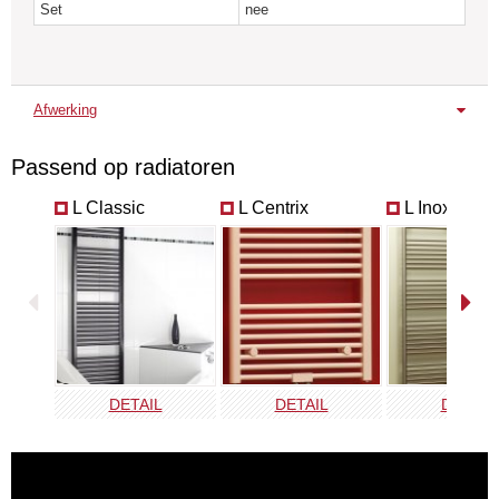
Set
nee
Afwerking
Chroom
Wit
Passend op radiatoren
VPT-B
VPT-E
L Classic
L Centrix
L Inox
DETAIL
DETAIL
DETAIL