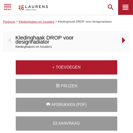
Products
>
Kledinghaken en houders
>
Kledinghaak DROP voor designradiator
Kledinghaak DROP voor
designradiator
Kledinghaken en houders
+
TOEVOEGEN
PRIJZEN
AFDRUKKEN (PDF)
AANVRAAG