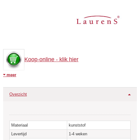
Koop-online - klik hier
meer
Kledinghaken kunnen eenvoudig tussen de buizen van een
badkamerradiator worden ingeschroefd.
Ook achteraf na installatie van de radiator is montage van deze
Overzicht
kledinghaak eenvoudig.
Verkrijgbaar in wit en chroom.
Materiaal
kunststof
Levertijd
1-4 weken