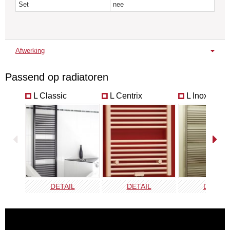
Set
nee
Afwerking
Chroom
Wit
Passend op radiatoren
VPT-B
VPT-E
L Classic
L Centrix
L Inox
DETAIL
DETAIL
DETAIL