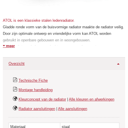
ATOL is een klassieke stalen ledenradiator.
Gladde ronde vorm van de buisvormige radiator maakte de radiator veilig.
Door zijn optimale ontwerp en vriendelijke vorm kan ATOL worden
gebruikt in openbare gebouwen en in woongebouwen.
meer
ATOL radiatoren behoeven slechts een eenvoudige service aan
onderhoud en reiniging.
ATOL-radiatoren hebben een laag gewicht waardoor de manipulatie
Overzicht
eenvoudig is.
ATOL-radiatoren zijn beschikbaar als muurmodel en vloermodel waarbij
losse modulaire voetjes zonder meerprijs worden meegeleverd.
Technische Fiche
De elementen (of te wel leden) van buisvormige radiatoren zijn gemaakt
Montage handleiding
van stalen buizen. Ze zijn een ideaal alternatief voor klassieke gietijzeren
radiatoren met meerdere kolommen.
Kleurconcept van de radiator
|
Alle kleuren en afwerkingen
Buisradiator ATOL heeft een uitstekende circulatie van de
Radiator aansluitingen
|
Alle aansluitingen
verwarmingsvloeistof en is geschikt voor de lage temperatuursystemen.
Materiaal
staal