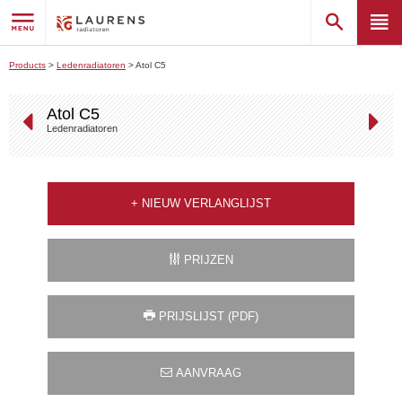
Products
>
Ledenradiatoren
>
Atol C5
Atol C5
Ledenradiatoren
+
NIEUW VERLANGLIJST
PRIJZEN
PRIJSLIJST (PDF)
AANVRAAG