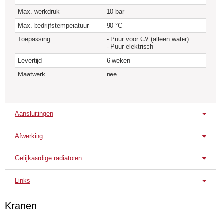
Max. werkdruk
10 bar
Max. bedrijfstemperatuur
90 °C
Toepassing
- Puur voor CV (alleen water)
- Puur elektrisch
Levertijd
6 weken
Maatwerk
nee
Aansluitingen
Afwerking
Standaard aansluitingen
Diagonaal L/R
Diagonaal L/R
Enkelzijdig L
Gelijkaardige radiatoren
Standaard uitvoering
Anuova Line C2
Anuova Line C3
Anuov
Verkeerswit
Links
RAL 9016
Technische Fiche
Kranen
Montage handleiding