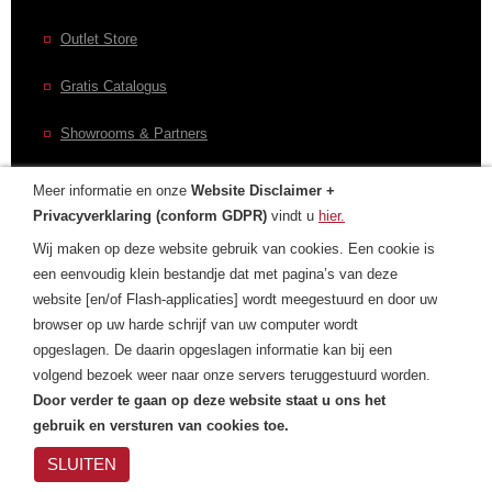
Outlet Store
Gratis Catalogus
Showrooms & Partners
Meer informatie en onze
Website Disclaimer +
Privacyverklaring (conform GDPR)
vindt u
hier.
CONTACT
Wij maken op deze website gebruik van cookies. Een cookie is
een eenvoudig klein bestandje dat met pagina’s van deze
Contactformulier
website [en/of Flash-applicaties] wordt meegestuurd en door uw
browser op uw harde schrijf van uw computer wordt
Laurens Internationaal
opgeslagen. De daarin opgeslagen informatie kan bij een
Privacyverklaring
volgend bezoek weer naar onze servers teruggestuurd worden.
Door verder te gaan op deze website staat u ons het
gebruik en versturen van cookies toe.
SLUITEN
Privacyverklaring
| Cookies
|
Copyright
Laurens
© Laurens Group 1993-2018