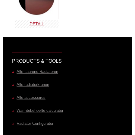
Kleuren en uitvoeringen
Antiek koper
Antiek Goud
Antiek Zilver
DETAIL
ANT-COOP
ANT-GOLD
ANT-SILV
PRODUCTS & TOOLS
Alle Laurens Radiatoren
Alle radiatorkranen
Alle accessoires
Warmtebehoefte calculator
Radiator Configurator