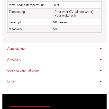
Max. bedrijfstemperatuur
90 °C
Toepassing
- Puur voor CV (alleen water)
- Puur elektrisch
Levertijd
4-8 weken
Maatwerk
nee
Aansluitingen
Afwerking
Standaard aansluitingen
Achterzijde onder L/R
Achterzijde onder L/R
Gelijkaardige radiatoren
Standaard uitvoering
Elix
Chroom
Links
MRG-CHRO
Technische Fiche
Kleurconcept van de radiator
|
Alle kleuren en
afwerkingen