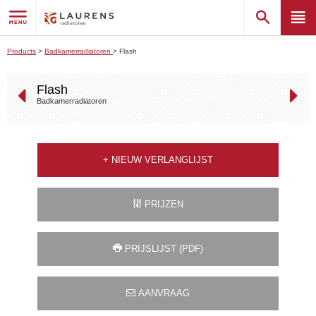
Products
>
Badkamerradiatoren
>
Flash
Flash
Badkamerradiatoren
+
NIEUW VERLANGLIJST
PRIJZEN
PRIJSLIJST (PDF)
AANVRAAG