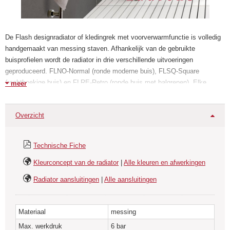
De Flash designradiator of kledingrek met voorverwarmfunctie is volledig
handgemaakt van messing staven. Afhankelijk van de gebruikte
buisprofielen wordt de radiator in drie verschillende uitvoeringen
geproduceerd. FLNO-Normal (ronde moderne buis), FLSQ-Square
(rechthoekige buis) en FLRE-Retro (ronde buis met balgrepen). Elke
meer
ontwerpgroep is verkrijgbaar in 2 maten L-Long (twee buizen met
aansluiting) en S-Short(een leiding zonder aansluiting) aangeboden. De
Overzicht
radiator kan zowel verticaal als horizontaal aan de wand worden
gemonteerd. De radiator heeft ingebouwde handmatige kranen die
aansluiting op het verwarmingssysteem mogelijk maken. Op verzoek kan
Technische Fiche
de Flash heater met een speciaal oppervlak of tegen meerprijs als puur
elektrische uitvoering besteld worden.
Kleurconcept van de radiator
|
Alle kleuren en afwerkingen
Radiator aansluitingen
|
Alle aansluitingen
Materiaal
messing
Max. werkdruk
6 bar