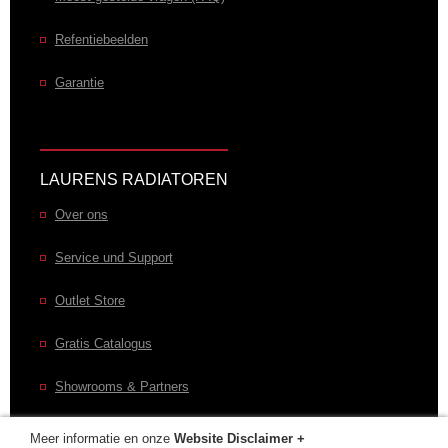
Refentiebeelden
Garantie
LAURENS RADIATOREN
Over ons
Service und Support
Outlet Store
Gratis Catalogus
Showrooms & Partners
Meer informatie en onze
Website Disclaimer +