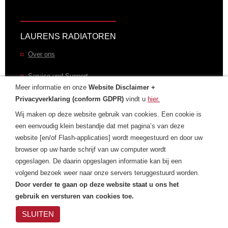
LAURENS RADIATOREN
Over ons
Service und Support
Meer informatie en onze
Website Disclaimer +
Outlet Store
Privacyverklaring (conform GDPR)
vindt u
hier.
Wij maken op deze website gebruik van cookies. Een cookie is
Gratis Catalogus
een eenvoudig klein bestandje dat met pagina’s van deze
website [en/of Flash-applicaties] wordt meegestuurd en door uw
Showrooms & Partners
browser op uw harde schrijf van uw computer wordt
opgeslagen. De daarin opgeslagen informatie kan bij een
volgend bezoek weer naar onze servers teruggestuurd worden.
Door verder te gaan op deze website staat u ons het
CONTACT
gebruik en versturen van cookies toe.
Contactformulier
SLUITEN