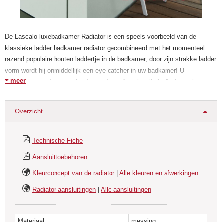
De Lascalo luxebadkamer Radiator is een speels voorbeeld van de
klassieke ladder badkamer radiator gecombineerd met het momenteel
razend populaire houten laddertje in de badkamer, door zijn strakke ladder
vorm wordt hij onmiddellijk een eye catcher in uw badkamer! U
meer
combineert op deze manier de trend met functionaliteit. De Lascalo past
perfect in elke badkamer van strak modern tot landelijk strak.
Overzicht
De Lascalo is een strak ogende badkamerradiator volledig van messing
gemaakt. De Lascalo is kwalitatief zeer hoogwaardig afgewerkt in
chroom. Er is tevens een uitgebreid aanbod beschikbaar van andere
Technische Fiche
afwerkingen zoals wit Ral 9010, Satijn, Chroom-nikkel, Pewter, Koper en
Aansluittoebehoren
Brons.
Kleurconcept van de radiator
|
Alle kleuren en afwerkingen
Een van de voordelen van de Lascalo is dat maatwerk mogelijk is. Deze
Radiator aansluitingen
|
Alle aansluitingen
designradiator kan volledig naar uw wensen gemaakt worden. Hoogte,
breedte, kleur, met of zonder een handdoekrekje, inklapbaar of juist vast,
u kunt het helemaal zelf bepalen. Prijs op aanvraag.
Materiaal
messing