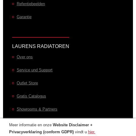
Refentiebeelden
Garantie
LAURENS RADIATOREN
Over ons
Service und Support
Outlet Store
Gratis Catalogus
Showrooms & Partners
Meer informatie en onze
Website Disclaimer +
Privacyverklaring (conform GDPR)
vindt u
hier.