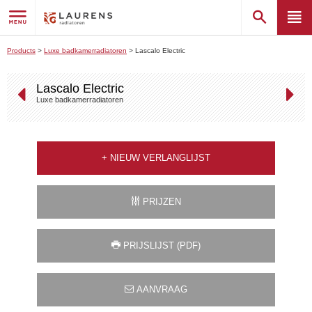
Products
>
Luxe badkamerradiatoren
>
Lascalo Electric
Lascalo Electric
Luxe badkamerradiatoren
+
NIEUW VERLANGLIJST
PRIJZEN
PRIJSLIJST (PDF)
AANVRAAG