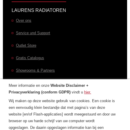
LAURENS RADIATOREN
Over ons
Service und Support
Outlet Store
Gratis Catalogus
Showrooms & Partners
Meer informatie en onze
Website Disclaimer +
Privacyverklaring (conform GDPR)
vindt u
hier.
CONTACT
Wij maken op deze website gebruik van cookies. Een cookie is
een eenvoudig klein bestandje dat met pagina’s van deze
Contactformulier
website [en/of Flash-applicaties] wordt meegestuurd en door uw
browser op uw harde schrijf van uw computer wordt
Laurens Internationaal
opgeslagen. De daarin opgeslagen informatie kan bij een