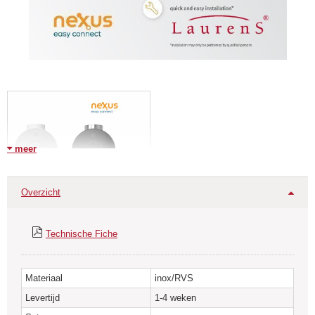
meer
Overzicht
Solo - een basisregelaar met Nexus systeem voor
elektrische radiatoren.
Technische Fiche
Bediening met aanraaktoesten.
Het ondersteunt verschillende bedrijfsmodi, waaronder timer, boost en
Materiaal
inox/RVS
antivries.
Levertijd
1-4 weken
De timer activeert de verwarmingsfunctie elke 12 of 24 uur