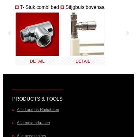
T- Stuk combi bedrijf
Stijgbuis bovenaanl.
Neo - Programmeerbare regelaar met Nexus
systeem designed voor elektrische radiatoren
Gekanteld LCD-scherm met achtergrondverlichting voor eenvoudige
bediening
Het ondersteunt verschillende exta bedrijfsmodi zoals ECO,
DETAIL
DETAIL
weekprogramma, open raam detectie.
Wi-Fi-optie voor afstandsbediening van de regelaar
PRODUCTS & TOOLS
Alle Laurens Radiatoren
Alle radiatorkranen
Alle accessoires