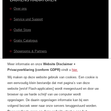
Over ons
Service und Support
Outlet Store
Gratis Catalogus
Showrooms & Partners
Meer informatie en onze
Website Disclaimer +
Privacyverklaring (conform GDPR)
vindt u
hier.
CONTACT
Wij maken op deze website gebruik van cookies. Een cookie is
een eenvoudig klein bestandje dat met pagina’s van deze
Contactformulier
website [en/of Flash-applicaties] wordt meegestuurd en door uw
browser op uw harde schrijf van uw computer wordt
Laurens Internationaal
opgeslagen. De daarin opgeslagen informatie kan bij een
Privacyverklaring
volgend bezoek weer naar onze servers teruggestuurd worden.