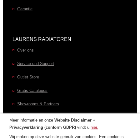
Garantie
LAURENS RADIATOREN
Over ons
Service und Support
Outlet Store
Gratis Catalogus
Showrooms & Partners
Meer informatie en onze
Website Disclaimer +
Privacyverklaring (conform GDPR)
vindt u
hier.
CONTACT
Wij maken op deze website gebruik van cookies. Een cookie is