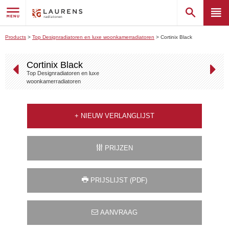
Products
>
Top Designradiatoren en luxe woonkamerradiatoren
>
Cortinix Black
Cortinix Black
Top Designradiatoren en luxe
woonkamerradiatoren
+
NIEUW VERLANGLIJST
PRIJZEN
PRIJSLIJST (PDF)
AANVRAAG