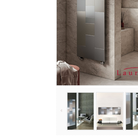
TOP Designradiatoren
Gietijzeren radiatoren
Industriële Spiraalradiatoren
Ledenradiatoren