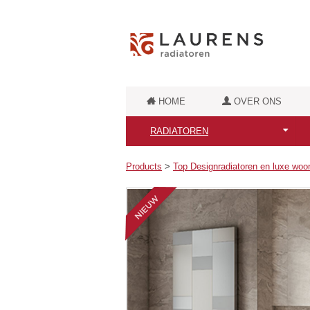
HOME
OVER ONS
RADIATOREN
Alle Laurens Radiatoren
Products
>
Top Designradiatoren en luxe woo
Puur Elektrische radiatoren
Badkamerradiatoren
Retro badkamerradiatoren
Luxe badkamerradiatoren
Designradiatoren