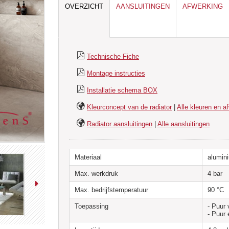
OVERZICHT
AANSLUITINGEN
AFWERKING
Technische Fiche
Montage instructies
Installatie schema BOX
Kleurconcept van de radiator
|
Alle kleuren en a
Radiator aansluitingen
|
Alle aansluitingen
Materiaal
alumin
Max. werkdruk
4 bar
Max. bedrijfstemperatuur
90 °C
Toepassing
- Puur 
- Puur 