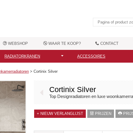
WEBSHOP
WAAR TE KOOP?
CONTACT
RADIATORKRANEN
ACCESSOIRES
Alle radiatorkranen
Alle accessoires
nkamerradiatoren
>
Cortinix Silver
Moderne radiatorkranen
Elektrische verwarmingselemen
Cortinix Silver
Nostalgische radiatorkranen
Handdoekbeugels
Top Designradiatoren en luxe woonkamerra
Aansluittoebehoren
Kledingshaken
+
NIEUW VERLANGLIJST
PRIJZEN
PRIJS
Overige toebehoren