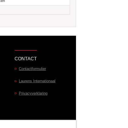
ken
Rossix H
Tetrix
R
CONTACT
n afwerkingen
Contactformulier
Laurens Internationaal
DETAIL
DETAIL
Privacyverklaring
Elektrische aansluiting links
Elektrische aansluiting rechts