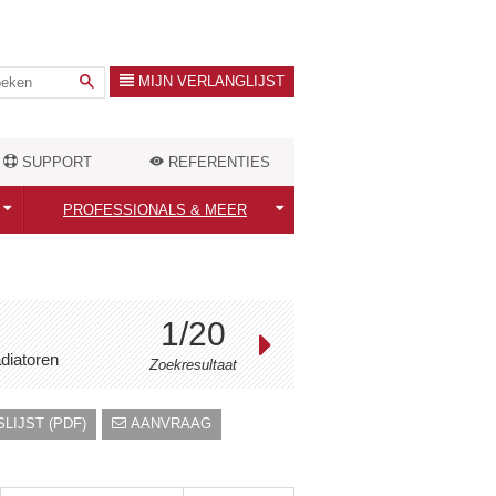
MIJN VERLANGLIJST
SUPPORT
REFERENTIES
PROFESSIONALS & MEER
Professionals welkom!
ten
Warmtebehoefte berekenen
1/20
Outlet Store
diatoren
Zoekresultaat
LIJST (PDF)
AANVRAAG