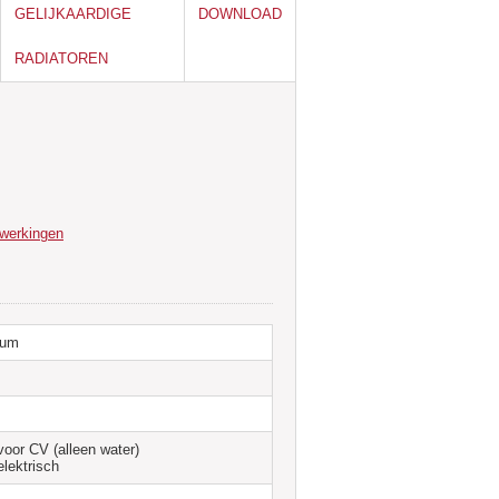
GELIJKAARDIGE
DOWNLOAD
RADIATOREN
fwerkingen
ium
voor CV (alleen water)
elektrisch